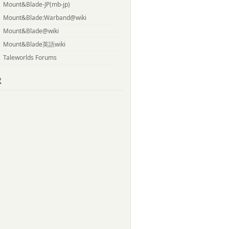
Mount&Blade-JP(mb-jp)
Mount&Blade:Warband@wiki
Mount&Blade@wiki
Mount&Blade英語wiki
Taleworlds Forums
R