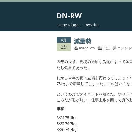
DN-RW
Dame Ningen – ReWrite!
減量勢
8月
29
magollow
日記
コメント
去年の今頃、夏場の過酷な労働によって体重が
たし健康であった。
しかし今年の夏は立場も変わってしまって
75kgまで増量してしまった。これはいくな
というわけでダイエットを始めた。やり方は毎
ころだが暇が無い。仕事上歩き回って身体
推移
8/24 75.1kg
8/25 74.7kg
8/26 74.7kg