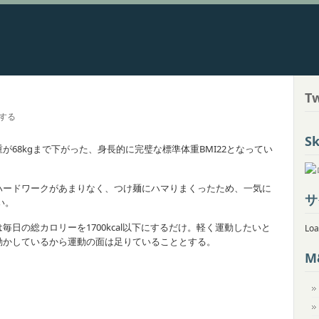
Tw
する
Sk
68kgまで下がった、身長的に完璧な標準体重BMI22となってい
ハードワークがあまりなく、つけ麺にハマりまくったため、一気に
サ
い。
日の総カロリーを1700kcal以下にするだけ。軽く運動したいと
Loa
動かしているから運動の面は足りていることとする。
M