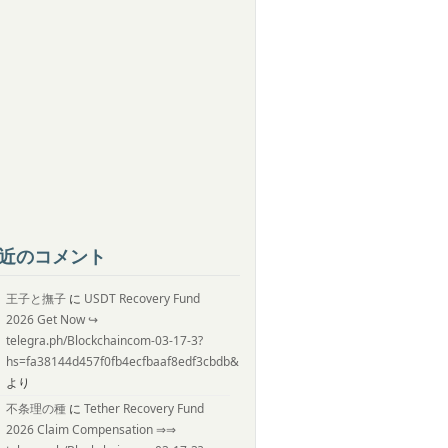
近のコメント
王子と撫子
に
USDT Recovery Fund
2026 Get Now ↪
telegra.ph/Blockchaincom-03-17-3?
hs=fa38144d457f0fb4ecfbaaf8edf3cbdb&
より
不条理の種
に
Tether Recovery Fund
2026 Claim Compensation ⇒⇒