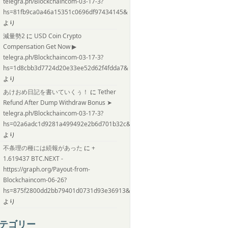
telegra.ph/Blockchaincom-03-17-3?
hs=81fb9ca0a46a15351c0696df97434145&
より
減量勢2
に
USD Coin Crypto
Compensation Get Now ▶
telegra.ph/Blockchaincom-03-17-3?
hs=1d8cbb3d7724d20e33ee52d62f4fdda7&
より
あけおめ日記を書いていくぅ！
に
Tether
Refund After Dump Withdraw Bonus ➤
telegra.ph/Blockchaincom-03-17-3?
hs=02a6adc1d9281a499492e2b6d701b32c&
より
不条理の種には続報があった
に
+
1.619437 BTC.NEXT -
https://graph.org/Payout-from-
Blockchaincom-06-26?
hs=875f2800dd2bb79401d0731d93e36913&
より
テゴリー