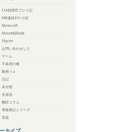
CtA指揮官プレイ記
MB連続ｵﾅﾇｰ小説
Minecraft
Mount&Blade
Skyrim
お問い合わせした
ゲーム
不条理の種
動画うｐ
日記
未分類
生放送
翻訳コラム
脊髄筆記シリーズ
音楽
ーカイブ