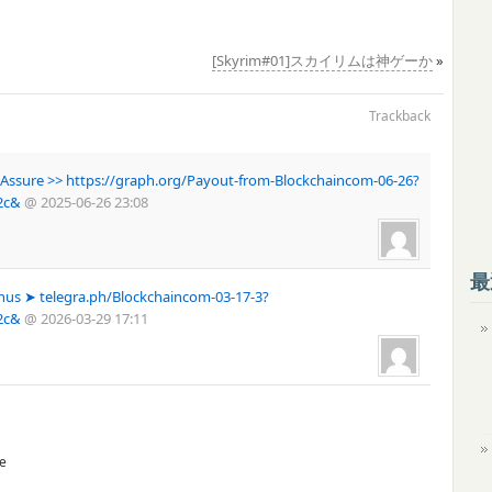
[Skyrim#01]スカイリムは神ゲーか
»
Trackback
Assure >> https://graph.org/Payout-from-Blockchaincom-06-26?
2c&
@
2025-06-26 23:08
最
us ➤ telegra.ph/Blockchaincom-03-17-3?
2c&
@
2026-03-29 17:11
e