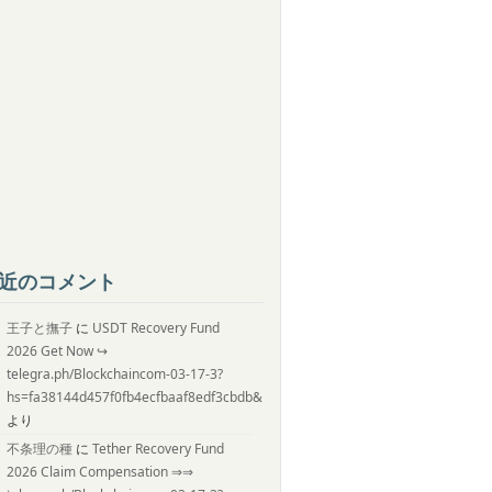
近のコメント
王子と撫子
に
USDT Recovery Fund
2026 Get Now ↪
telegra.ph/Blockchaincom-03-17-3?
hs=fa38144d457f0fb4ecfbaaf8edf3cbdb&
より
不条理の種
に
Tether Recovery Fund
2026 Claim Compensation ⇒⇒