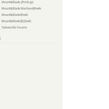
Mount&Blade-JP(mb-jp)
Mount&Blade:Warband@wiki
Mount&Blade@wiki
Mount&Blade英語wiki
Taleworlds Forums
R