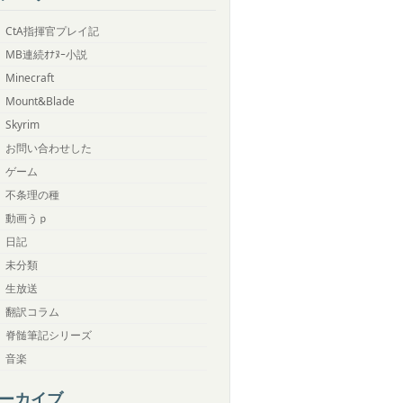
CtA指揮官プレイ記
MB連続ｵﾅﾇｰ小説
Minecraft
Mount&Blade
Skyrim
お問い合わせした
ゲーム
不条理の種
動画うｐ
日記
未分類
生放送
翻訳コラム
脊髄筆記シリーズ
音楽
ーカイブ