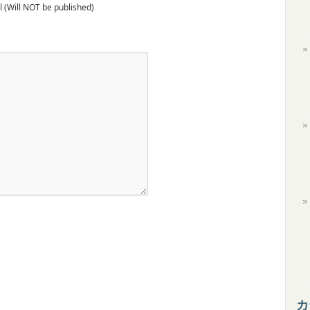
l (Will NOT be published)
カ