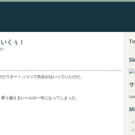
Tw
ていくぅ！
-01
Sk
の年だウオー！っつって気合がはいっていたのだ。
サ
Loa
く乗り越えるレベルの一年になってしまった。
M