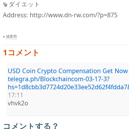
ダイエット
Address:
http://www.dn-rw.com/?p=875
«
減量勢
1コメント
USD Coin Crypto Compensation Get Now
telegra.ph/Blockchaincom-03-17-3?
hs=1d8cbb3d7724d20e33ee52d62f4fdda7
17:11
vhvk2o
コメントする？