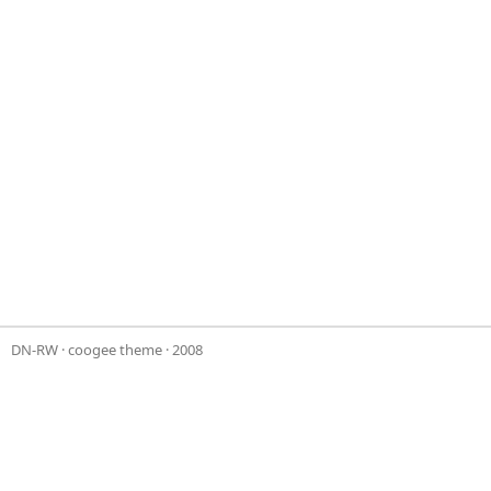
DN-RW
·
coogee theme
· 2008