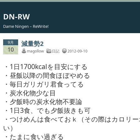
DN-RW
Dame Ningen – ReWrite!
減量勢2
9月
10
magollow
日記
2012-09-10
・1日1700kcalを目安にする
・昼飯以降の間食ほぼやめる
・毎日ガリガリ君食ってる
・炭水化物少な目
・夕飯時の炭水化物不要論
・1日3食、でも夕飯抜きも可
・つけめんは食べておｋ（その際はカロリー
い）
・たまに食い過ぎる