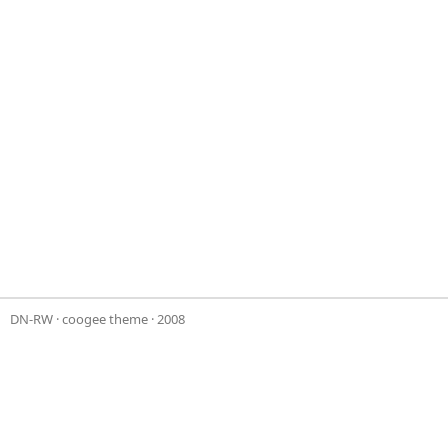
DN-RW
·
coogee theme
· 2008