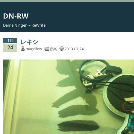
DN-RW
Dame Ningen – ReWrite!
レキシ
1月
24
magollow
音楽
2013-01-24